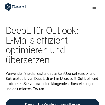
DeepL für KI‑Agenten
DeepL Translation Flow: Neue KI-gestützte Workflows für di
The ROI of AI-native translation
How we brought Swiss German to DeepL
Translation Flow entdecken: Lokalisierung mit durchgängig a
DeepL für Outlook:
Was bedeutet Vertrauen in KI‑Sprachtechnologie? Ein Gespräc
Aufbau der Übersetzungsqualitätsbewertung bei DeepL
E‑Mails effizient
Von hochwertiger Textübersetzung zur Echtzeit-Sprachplatt
optimieren und
Building an instantly accessible voice demo with DeepL Voic
übersetzen
Verwenden Sie die leistungsstarken Übersetzungs- und 
Schreibtools von DeepL direkt in Microsoft Outlook, und 
profitieren Sie von natürlich klingenden Übersetzungen 
und optimierten Texten.
DeepL für Outlook installieren