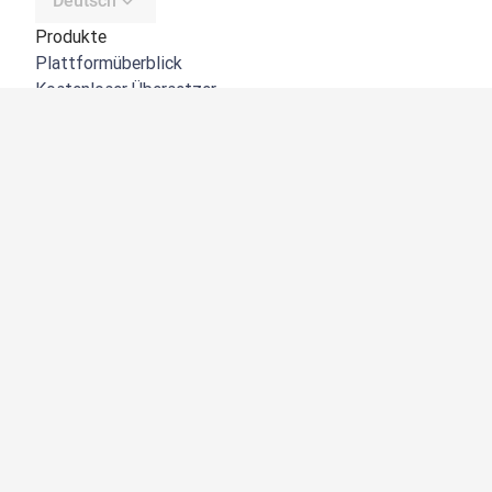
Deutsch
Produkte
Plattformüberblick
Kostenloser Übersetzer
DeepL API
DeepL Write
DeepL Voice
DeepL Voice for Meetings
DeepL Voice for Conversations
Apps und Integrationen
DeepL Pro
Warum DeepL?
Datensicherheit
Produktqualität
Customization Hub
Barrierefreiheit
Funktionen