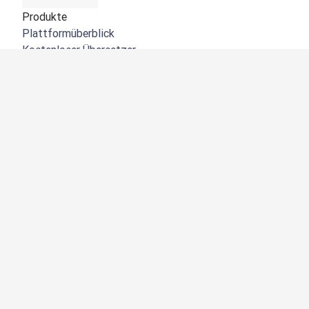
Produkte
Plattformüberblick
Kostenloser Übersetzer
DeepL API
DeepL Write
DeepL Voice
DeepL Voice for Meetings
DeepL Voice for Conversations
Apps und Integrationen
DeepL Pro
Warum DeepL?
Datensicherheit
Produktqualität
Customization Hub
Barrierefreiheit
Funktionen
Dokumentübersetzung