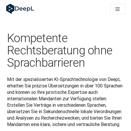
DeepL für KI‑Agenten
DeepL Translation Flow: Neue KI-gestützte Workflows für di
The ROI of AI-native translation
How we brought Swiss German to DeepL
Translation Flow entdecken: Lokalisierung mit durchgängig a
Kompetente
Was bedeutet Vertrauen in KI‑Sprachtechnologie? Ein Gespräc
Aufbau der Übersetzungsqualitätsbewertung bei DeepL
Rechtsberatung ohne
Von hochwertiger Textübersetzung zur Echtzeit-Sprachplatt
Sprachbarrieren
Building an instantly accessible voice demo with DeepL Voic
Mit der spezialisierten KI‑Sprachtechnologie von DeepL 
erhalten Sie präzise Übersetzungen in über 100 Sprachen 
und können so Ihre juristische Expertise auch 
internationalen Mandanten zur Verfügung stellen. 
Erstellen Sie Verträge in verschiedenen Sprachen, 
übersetzen Sie in Sekundenschnelle lokale Verordnungen 
und Analysen zu Recherchezwecken, und bieten Sie Ihren 
Mandanten eine klare, sichere und vertrauliche Beratung.