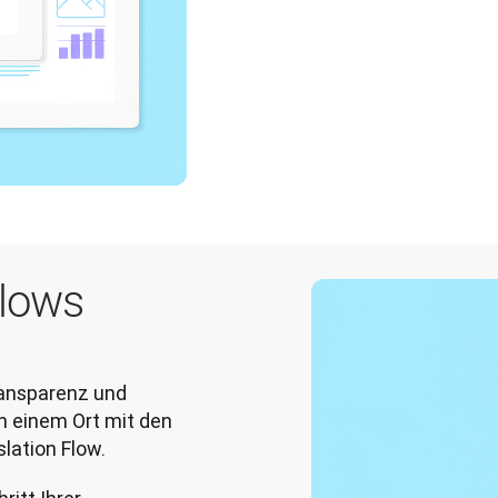
flows
ransparenz und 
n einem Ort mit den 
lation Flow.