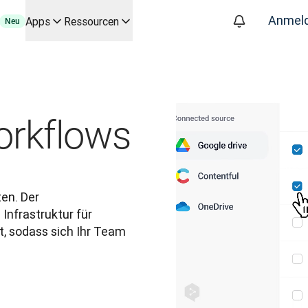
Anmel
Apps
Ressourcen
Neu
 die wichtigsten Anwendungsfälle und Integrationen
g automatisierten Übersetzungsworkflows – für alle Teams, die s
räch mit Slator
orkflows
attform
oice API
en. Der 
Infrastruktur für 
, sodass sich Ihr Team 