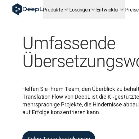
DeepL für KI‑Agenten
Produkte
Lösungen
Entwickler
Preise
DeepL Translation Flow: Neue KI-gestützte Workflows für
The ROI of AI-native translation
How we brought Swiss German to DeepL
Translation Flow entdecken: Lokalisierung mit durchgängi
Umfassende
Was bedeutet Vertrauen in KI‑Sprachtechnologie? Ein Gesp
Aufbau der Übersetzungsqualitätsbewertung bei DeepL
Übersetzungsw
Von hochwertiger Textübersetzung zur Echtzeit-Sprachpl
Building an instantly accessible voice demo with DeepL V
Helfen Sie Ihrem Team, den Überblick zu behalt
Translation Flow von DeepL ist die KI‑gestützte 
mehrsprachige Projekte, die Hindernisse abbaut
auf Erfolge konzentrieren kann.
Sales-Team kontaktieren