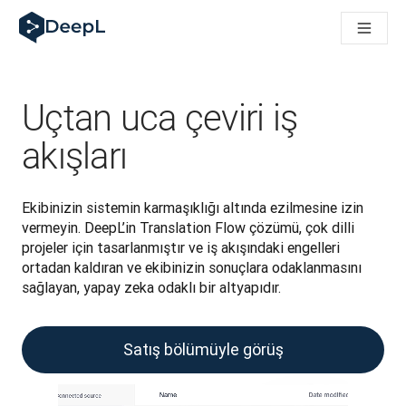
AI ajanları için DeepL
DeepL Translation Flow: Önemli kullanım senaryoları ve entegra
The ROI of AI-native translation
How we brought Swiss German to DeepL
Translation Flow’u Keşfedin: Çeviri iş akışlarını baştan sona o
Uçtan uca çeviri iş
Kurumsal Dil Yapay Zekasında Güvenin Şifresini Çözmek. Slator
DeepL için Çeviri Kalite Değerlendirmesini Nasıl Geliştiriyoruz
akışları
Yüksek kaliteli metin çevirisinden gerçek zamanlı ses platfor
Building an instantly accessible voice demo with DeepL Voic
Ekibinizin sistemin karmaşıklığı altında ezilmesine izin 
vermeyin. DeepL’in Translation Flow çözümü, çok dilli 
projeler için tasarlanmıştır ve iş akışındaki engelleri 
ortadan kaldıran ve ekibinizin sonuçlara odaklanmasını 
sağlayan, yapay zeka odaklı bir altyapıdır.
Satış bölümüyle görüş