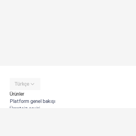
Türkçe
Ürünler
Platform genel bakışı
Ücretsiz çeviri
DeepL API
DeepL Write
DeepL Voice