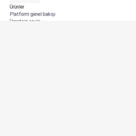
Ürünler
Platform genel bakışı
Ücretsiz çeviri
DeepL API
DeepL Write
DeepL Voice
DeepL Voice for Meetings
DeepL Voice for Conversations
Uygulamalar ve Entegrasyonlar
DeepL Pro
Neden DeepL?
Veri Güvenliği
Kalite
Customization Hub
Erişilebilirlik
Özellikler
Belge çevirisi