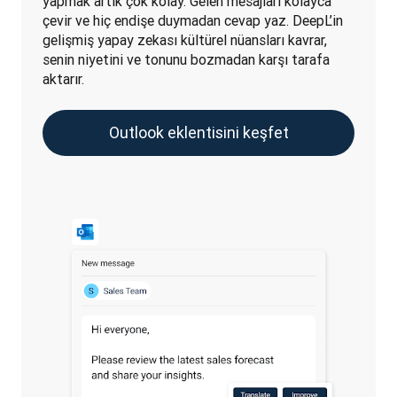
yapmak artık çok kolay. Gelen mesajları kolayca 
çevir ve hiç endişe duymadan cevap yaz. DeepL’in 
gelişmiş yapay zekası kültürel nüansları kavrar, 
senin niyetini ve tonunu bozmadan karşı tarafa 
aktarır.
Outlook eklentisini keşfet