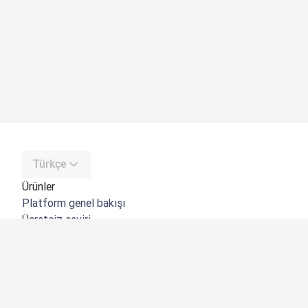
Türkçe
Ürünler
Platform genel bakışı
Ücretsiz çeviri
DeepL API
DeepL Write
DeepL Voice
DeepL Voice for Meetings
DeepL Voice for Conversations