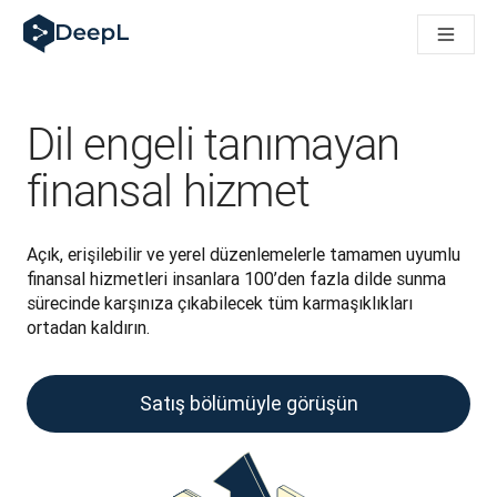
AI ajanları için DeepL
DeepL Translation Flow: Önemli kullanım senaryoları ve entegra
The ROI of AI-native translation
How we brought Swiss German to DeepL
Translation Flow’u Keşfedin: Çeviri iş akışlarını baştan sona o
Dil engeli tanımayan
Kurumsal Dil Yapay Zekasında Güvenin Şifresini Çözmek. Slator
DeepL için Çeviri Kalite Değerlendirmesini Nasıl Geliştiriyoruz
finansal hizmet
Yüksek kaliteli metin çevirisinden gerçek zamanlı ses platfor
Building an instantly accessible voice demo with DeepL Voic
Açık, erişilebilir ve yerel düzenlemelerle tamamen uyumlu 
finansal hizmetleri insanlara 100’den fazla dilde sunma 
sürecinde karşınıza çıkabilecek tüm karmaşıklıkları 
ortadan kaldırın.
Satış bölümüyle görüşün