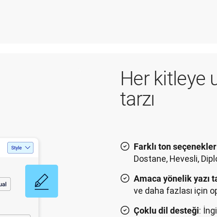
Her kitleye u
tarzı
Farklı ton seçenekler
Dostane, Hevesli, Dip
Amaca yönelik yazı ta
ve daha fazlası için o
: İn
Çoklu dil desteği