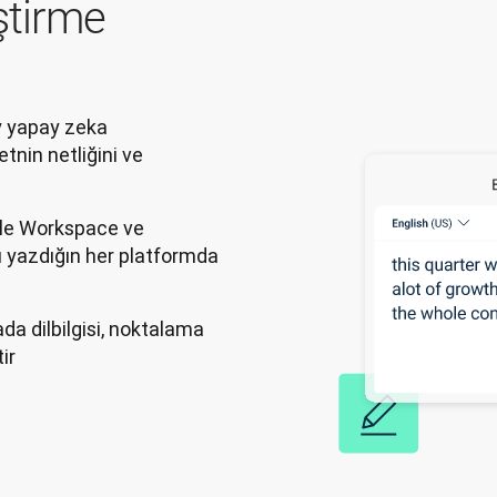
ştirme
ey yapay zeka
tnin netliğini ve
gle Workspace ve
ı yazdığın her platformda
ada dilbilgisi, noktalama
ir