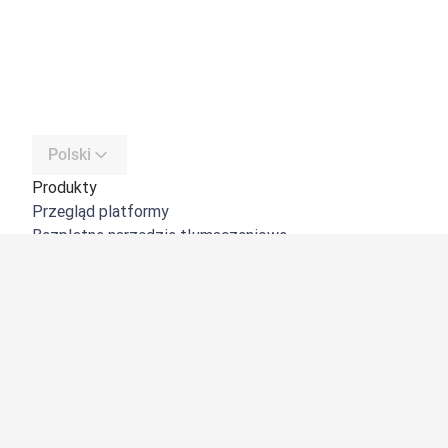
Polski
Produkty
Przegląd platformy
Bezpłatne narzędzie tłumaczeniowe
DeepL API
DeepL Write
DeepL Voice
DeepL Voice for Meetings
DeepL Voice for Conversations
Aplikacje i integracje
DeepL Pro
Dlaczego DeepL?