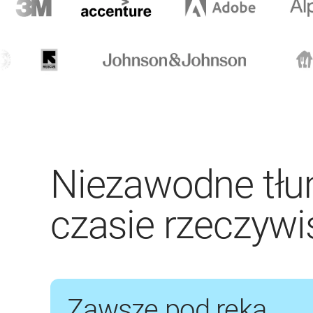
Niezawodne tł
czasie rzeczyw
Zawsze pod ręką