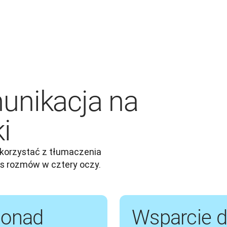
unikacja na
i
korzystać z tłumaczenia 
s rozmów w cztery oczy.
ponad
Wsparcie d