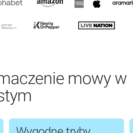
umaczenie mowy w
istym
Wygodne tryby