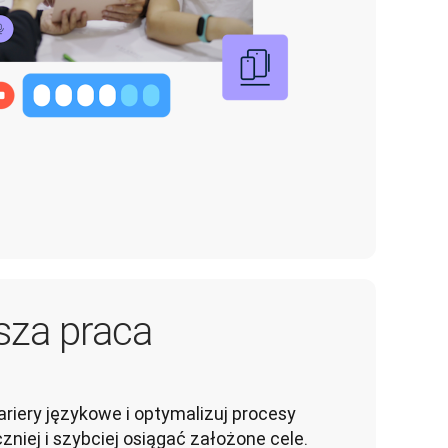
sza praca
riery językowe i optymalizuj procesy 
zniej i szybciej osiągać założone cele.