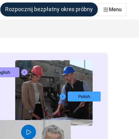
Rozpocznij bezpłatny okres próbny
Menu
połu, który tego potrzebuje