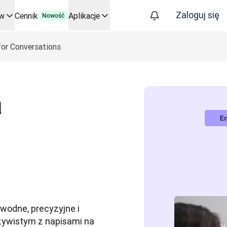
Zaloguj się
ów
Cennik
Aplikacje
Nowość
kluczowych zastosowań i integracji
for Conversations
 procesy tłumaczeniowe od początku do końca – dla każdego zes
znesie. Rozmowa ze Slatorem
tym
a
oice API
odne, precyzyjne i 
ywistym z napisami na 