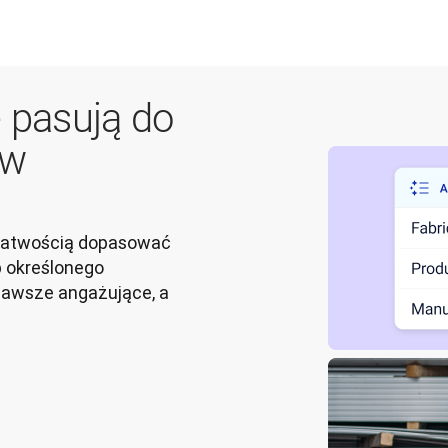
e pasują do
ów
 łatwością dopasować 
 określonego 
zawsze angażujące, a 