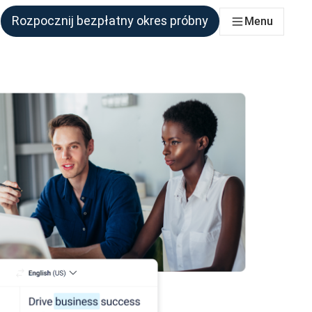
Rozpocznij bezpłatny okres próbny
Menu
połu, który tego potrzebuje