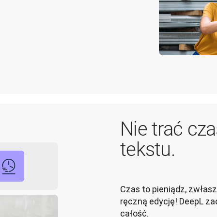
Nie trać cz
tekstu.
Czas to pieniądz, zwłaszc
ręczną edycję! DeepL zad
całość. 