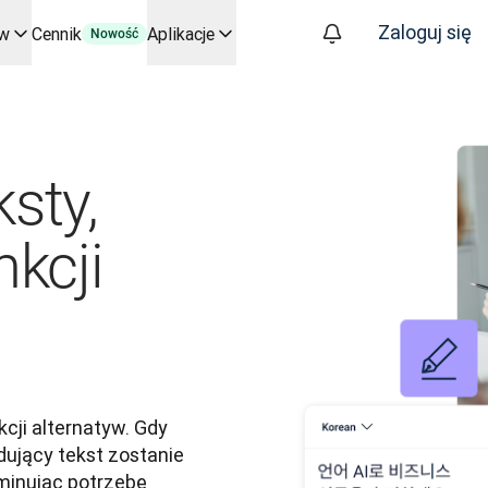
Zaloguj się
ów
Cennik
Aplikacje
Nowość
kluczowych zastosowań i integracji
 procesy tłumaczeniowe od początku do końca – dla każdego zes
znesie. Rozmowa ze Slatorem
sty,
tym
oice API
nkcji
cji alternatyw. Gdy 
ujący tekst zostanie 
inując potrzebę 