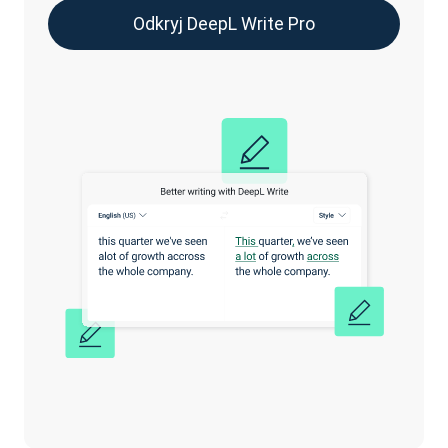
Odkryj DeepL Write Pro