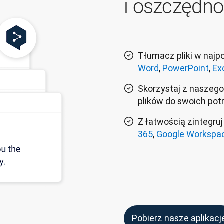
i oszczędn
Tłumacz pliki w najp
Word
,
PowerPoint
,
Ex
Skorzystaj z naszego
plików do swoich pot
Z łatwością zintegru
365
,
Google Workspa
Pobierz nasze aplikacj