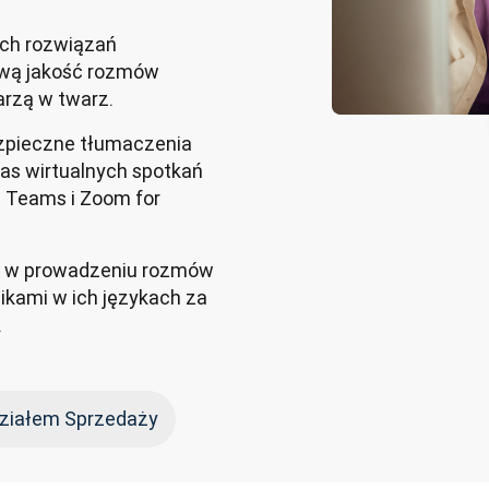
ch rozwiązań
ową jakość rozmów
arzą w twarz.
zpieczne tłumaczenia
as wirtualnych spotkań
ft Teams i Zoom for
w prowadzeniu rozmów
ikami w ich językach za
.
 Działem Sprzedaży