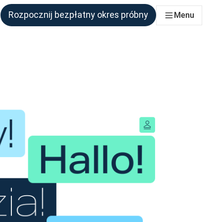
Rozpocznij bezpłatny okres próbny
Menu
połu, który tego potrzebuje