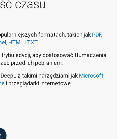
ość czasu
opularniejszych formatach, takich jak
PDF
,
cel
,
HTML
i
TXT
.
 trybu edycji, aby dostosować tłumaczenia
rzeb przed ich pobraniem.
j DeepL z takimi narzędziami jak
Microsoft
ce
i przeglądarki internetowe.
e