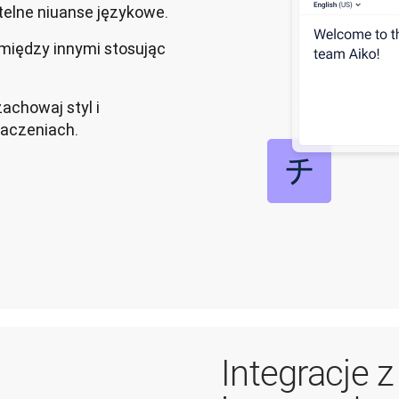
telne niuanse językowe.
 między innymi stosując
achowaj styl i
maczeniach.
Integracje 