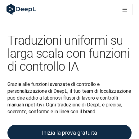
DeepL per gli agenti IA
Translation Flow di DeepL: Nuovi flussi di lavoro basati sull'IA
The ROI of AI-native translation
How we brought Swiss German to DeepL
Scopri Translation Flow: La localizzazione che automatizza i fl
Traduzioni uniformi su
Decifrare la fiducia nell'IA linguistica aziendale. A colloquio c
Sistema di valutazione qualità traduzioni DeepL in sviluppo
larga scala con funzioni
Da traduzione testi a piattaforma vocale in tempo reale
di controllo IA
Building an instantly accessible voice demo with DeepL Voic
Grazie alle funzioni avanzate di controllo e 
personalizzazione di DeepL, il tuo team di localizzazione 
può dire addio a laboriosi flussi di lavoro e controlli 
manuali ripetitivi. Ogni traduzione di DeepL è precisa, 
coerente, conforme e in linea con il brand.
Inizia la prova gratuita