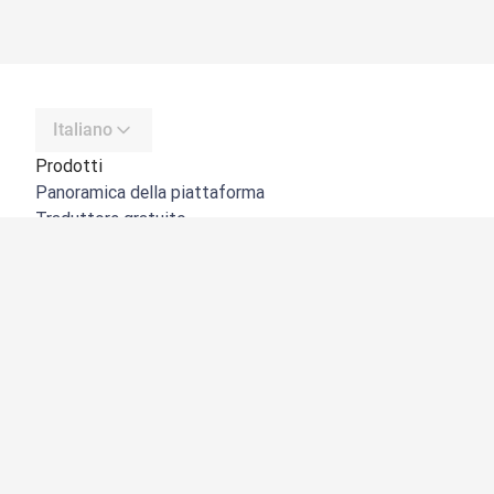
Italiano
Prodotti
Panoramica della piattaforma
Traduttore gratuito
API di DeepL
DeepL Write
DeepL Voice
DeepL Voice for Meetings
DeepL Voice for Conversations
App e integrazioni
DeepL Pro
Perché DeepL
Sicurezza dei dati
Qualità