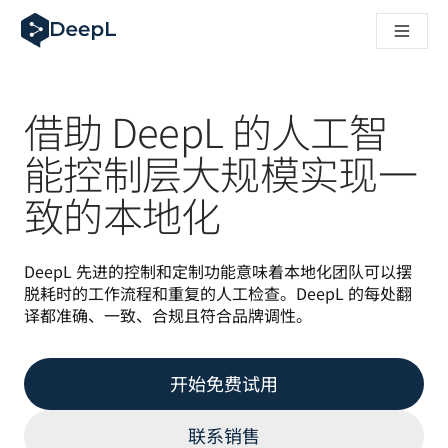
DeepL 人工智能智能体
DeepL Translation Flow：针对关键应用场景和集成的
The ROI of AI-native translation
How we brought Swiss German to DeepL
了解 Translation Flow：面向所有需要此类服务的
借助 DeepL 的人工智
解读企业级语言人工智能中的信任机制。与Slator的对话
我们如何构建 DeepL 的翻译质量评估系统
能控制层大规模实现一
从高质量文本翻译到实时语音平台
致的本地化
Building an instantly accessible voice demo with DeepL V
DeepL 先进的控制和定制功能意味着本地化团队可以摆
脱耗时的工作流程和重复的人工检查。DeepL 的每处翻
译都准确、一致、合规且符合品牌调性。
开始免费试用
联系销售