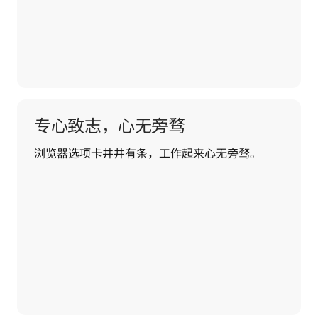
专心致志，心无旁骛
浏览器选项卡井井有条，工作起来心无旁骛。