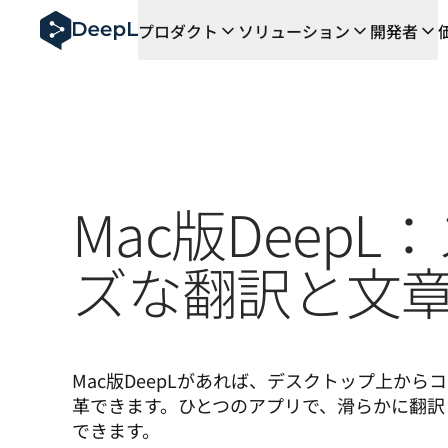
AIエージェント向けDeepL
プロダクト
ソリューション
開発者
DeepL Translation Flow：主要なユースケース
The ROI of AI-native translation
How we brought Swiss German to DeepL
Translation Flowのご紹介：あらゆるチーム
エンタープライズ向け言語AIの信頼性を読み解く――Slat
DeepLにおける翻訳品質評価の構築方法
高品質なテキスト翻訳からリアルタイム音声翻訳までを支え
Building an instantly accessible voice demo with Deep
Mac版DeepL
ズな翻訳と文
Mac版DeepLがあれば、デスクトップ上から
革できます。ひとつのアプリで、滑らかに翻訳
できます。