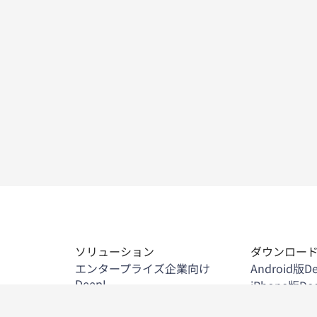
ソリューション
ダウンロー
エンタープライズ企業向け
Android版D
DeepL
iPhone版De
法務
Windows版D