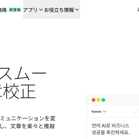
価格
アプリ
お役立ち情報
新登場
や連携機能に対応する、AIを活用した新しいワークフロー
の翻訳ワークフローをエンドツーエンドで自動化するローカライゼーシ
orとの対談
るDeepLの言語AI
L Voice API
：スムー
章校正
コミュニケーションを変
し、文章を楽々と推敲