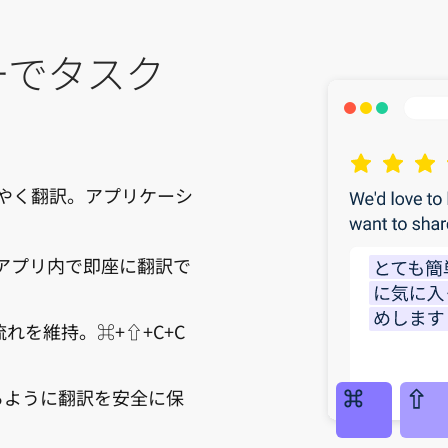
ーでタスク
やく翻訳。アプリケーシ
、アプリ内で即座に翻訳で
れを維持。⌘+⇧+C+C
。
るように翻訳を安全に保