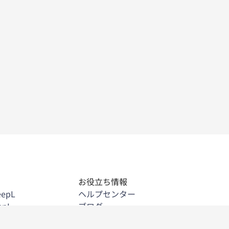
ド
お役立ち情報
eepL
ヘルプセンター
epL
ブログ
eepL
API技術資料