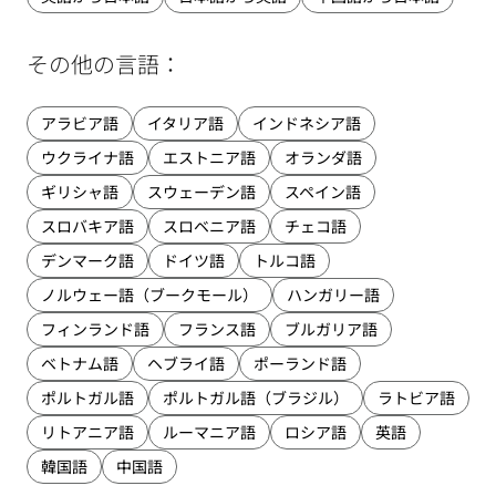
その他の言語：
アラビア語
イタリア語
インドネシア語
ウクライナ語
エストニア語
オランダ語
ギリシャ語
スウェーデン語
スペイン語
スロバキア語
スロベニア語
チェコ語
デンマーク語
ドイツ語
トルコ語
ノルウェー語（ブークモール）
ハンガリー語
フィンランド語
フランス語
ブルガリア語
ベトナム語
ヘブライ語
ポーランド語
ポルトガル語
ポルトガル語（ブラジル）
ラトビア語
リトアニア語
ルーマニア語
ロシア語
英語
韓国語
中国語