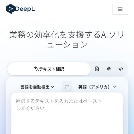
AIエージェント向けDeepL
DeepL Translation Flow：主要なユースケースや
The ROI of AI-native translation
How we brought Swiss German to DeepL
業務の効率化を​支援するAI​ソリ
Translation Flowのご紹介：あらゆるチームの翻
エンタープライズ向け言語AIの信頼性を読み解く――Slato
ューション
DeepLにおける翻訳品質評価の構築方法
高品質なテキスト翻訳からリアルタイム音声翻訳までを支えるD
Building an instantly accessible voice demo with DeepL V
テキスト翻訳
原文の言語を選んでください。次の言語が選択され
言語を自動検出
英語（アメリカ）