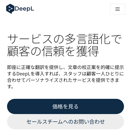
AIエージェント向けDeepL
DeepL Translation Flow：主要なユースケースや
The ROI of AI-native translation
How we brought Swiss German to DeepL
Translation Flowのご紹介：あらゆるチームの翻
サービスの多言語化で
エンタープライズ向け言語AIの信頼性を読み解く――Slato
DeepLにおける翻訳品質評価の構築方法
顧客の信頼を獲得
高品質なテキスト翻訳からリアルタイム音声翻訳までを支えるD
Building an instantly accessible voice demo with DeepL V
即座に正確な翻訳を提供し、文章の校正案を的確に提示
するDeepLを導入すれば、スタッフは顧客一人ひとりに
合わせてパーソナライズされたサービスを提供できま
す。
価格を見る
セールスチームへのお問い合わせ