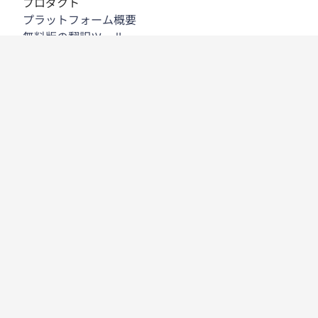
プロダクト
プラットフォーム概要
無料版の翻訳ツール
DeepL API
DeepL Write
DeepL Voice
DeepL Voice for Meetings
DeepL Voice for Conversations
アプリと連携機能
DeepL Pro
DeepLが選ばれる理由
データセキュリティ
高い品質
カスタマイズハブ
アクセシビリティ
機能
文書翻訳
PDF文書の翻訳