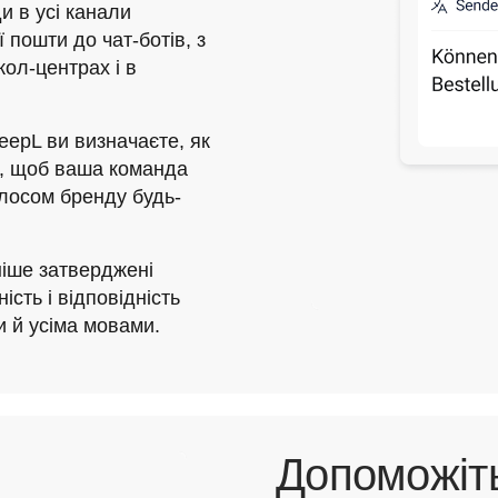
и в усі канали
ї пошти до чат-ботів, з
кол-центрах і в
epL ви визначаєте, як
и, щоб ваша команда
олосом бренду будь-
іше затверджені
сть і відповідність
и й усіма мовами.
Допоможіт