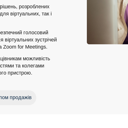
 рішень, розроблених
ля віртуальних, так і
безпечний голосовий
я віртуальних зустрічей
а Zoom for Meetings.
цівникам можливість
остями та колегами
ого пристрою.
ілом продажів