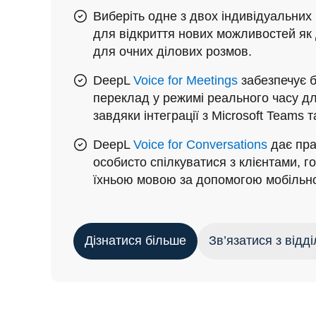
Виберіть одне з двох індивідуальних
для відкриття нових можливостей як д
для очних ділових розмов.
DeepL
Voice for Meetings
забезпечує 
переклад у режимі реального часу дл
завдяки інтеграції з Microsoft Teams т
DeepL
Voice for Conversations
дає пра
особисто спілкуватися з клієнтами, г
їхньою мовою за допомогою мобільн
Дізнатися більше
Зв’язатися з відд