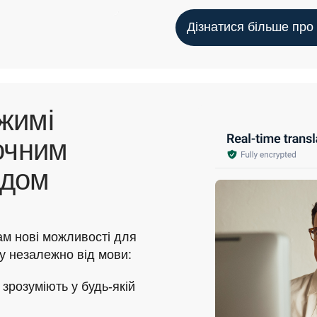
Дізнатися більше про
жимі
очним
адом
м нові можливості для 
ку незалежно від мови:
 зрозуміють у будь-якій