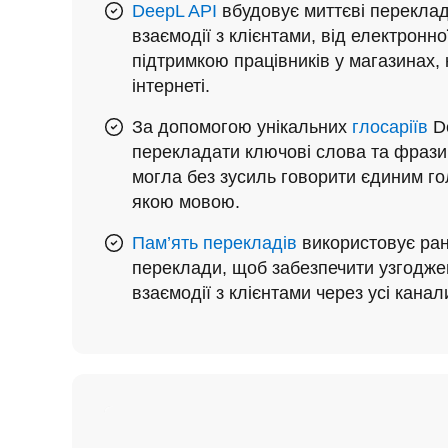
DeepL API
вбудовує миттєві переклад
взаємодії з клієнтами, від електронно
підтримкою працівників у магазинах, 
інтернеті.
За допомогою унікальних
глосаріїв
De
перекладати ключові слова та фраз
могла без зусиль говорити єдиним г
якою мовою.
Пам’ять перекладів
використовує ран
переклади, щоб забезпечити узгоджені
взаємодії з клієнтами через усі канал