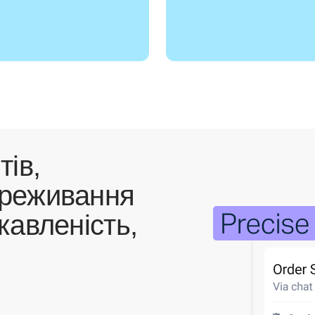
тів,
ереживання
кавленість,