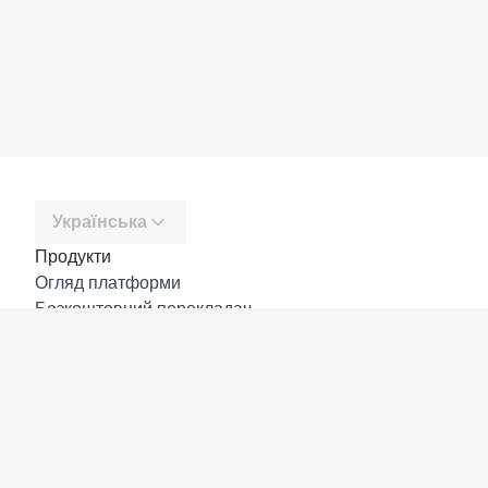
Українська
Продукти
Огляд платформи
Безкоштовний перекладач
DeepL API
DeepL Write
DeepL Voice
DeepL Voice for Meetings
DeepL Voice for Conversations
Програми й інтеграції