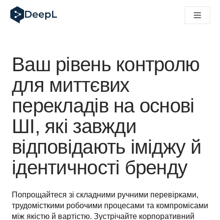
DeepL для ШІ-агентів
Translation Flow в DeepL: Нові робочі процеси на основі 
The ROI of AI-native translation
How we brought Swiss German to DeepL
Відкрийте для себе Translation Flow: Локалізація, що авт
Ваш рівень контролю
Розшифровка довіри до мовного ШІ в підприємстві. У розм
Як ми розробляємо систему оцінювання якості переклад
для миттєвих
Від якісного перекладу до голосової платформи реальног
перекладів на основі
Building an instantly accessible voice demo with DeepL Voi
ШІ, які завжди
відповідають іміджу й
ідентичності бренду
Попрощайтеся зі складними ручними перевірками, 
трудомісткими робочими процесами та компромісами 
між якістю й вартістю. Зустрічайте корпоративний 