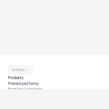
čeština
Produkty
Přehled platformy
Bezplatný překladač
DeepL API
DeepL Write
DeepL Voice