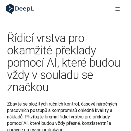
DeepL pro agenty s AI
Translation Flow pro překlad v DeepL: Nové pracovní postupy 
The ROI of AI-native translation
How we brought Swiss German to DeepL
Seznamte se s Translation Flow: Lokalizace, která automatiz
Řídicí vrstva pro
Rozluštění důvěry v jazykovou AI pro podniky. Rozhovor se sp
Jak vyvíjíme systém posouzení kvality překladu pro DeepL
okamžité překlady
Od kvalitního překladu po platformu pro hlasový překlad
pomocí AI, které budou
Building an instantly accessible voice demo with DeepL Voic
vždy v souladu se
značkou
Zbavte se složitých ručních kontrol, časově náročných 
pracovních postupů a kompromisů ohledně kvality a 
nákladů. Přivítejte firemní řídicí vrstvu pro překlady 
pomocí AI, které budou vždy přesné, konzistentní a 
správné pro vaše podnikání. 