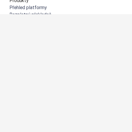
Produkty
Přehled platformy
Bezplatný překladač
DeepL API
DeepL Write
DeepL Voice
DeepL Voice for Meetings
DeepL Voice for Conversations
Aplikace a integrace
DeepL Pro
Proč DeepL?
Zabezpečení dat
Kvalita
Customization Hub
Zpřístupnění
Funkce
Překlad dokumentů
Překlad PDF dokumentů