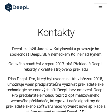
DeepL pro agenty s AI
Translation Flow pro překlad v DeepL: Nové pracovní postupy 
The ROI of AI-native translation
How we brought Swiss German to DeepL
Seznamte se s Translation Flow: Lokalizace, která automatiz
Kontakty
Rozluštění důvěry v jazykovou AI pro podniky. Rozhovor se sp
Jak vyvíjíme systém posouzení kvality překladu pro DeepL
Od kvalitního překladu po platformu pro hlasový překlad
DeepL založil Jaroslaw Kutylowski a provozuje ho 
Building an instantly accessible voice demo with DeepL Voic
společnost DeepL SE v německém Kolíně nad Rýnem.
Od svého spuštění v srpnu 2017 trhá Překladač DeepL 
rekordy v kvalitě strojového překladu.
Plán DeepL Pro, který byl uveden na trh v březnu 2018, 
umožňuje všem předplatitelům využívat překladatelské 
technologie neuronových sítí DeepL bez omezení. DeepL 
Pro předplatitelé mohou těžit z optimalizovaného 
webového překladače, integrovat naše algoritmy do 
překladatelského softwaru nebo vytvářet nové aplikace a 
služby pomocí rozhraní DeepL API.