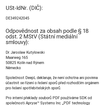
USt-IdNr. (DIČ):
DE349242045
Odpovědnost za obsah podle § 18
odst. 2 MStV (Státní mediální
smlouvy):
Dr. Jaroslaw Kutylowski

Maarweg 165

50825 Kolín nad Rýnem

Německo
Společnost DeepL deklaruje, že není ochotna ani povinna 
účastnit se řízení o řešení sporů před rozhodčím orgánem 
pro řešení spotřebitelských sporů.
Pro interní překlady souborů PDF používáme SDK od 
společnosti Apryse™ Systems Inc. „PDF technology 