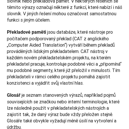
slovník nebo překladová paměť. V některých řešeních se 
těmito výrazy označují některé z funkcí, které nabízí i náš 
slovník. V jiných řešení mohou označovat samostatnou 
funkci s jiným účelem.
 jsou databáze, které nástroje pro 
Překladové paměti
počítačem podporovaný překlad (CAT z anglického 
„Computer Aided Translation“) vytváří během překladů 
prováděných lidským překladatelem. CAT nástroj v 
každém novém překladatelském projektu, na kterém 
překladatel pracuje, kontroluje podobné věci a „připomíná“ 
mu podobné segmenty, které již přeložil v minulosti. Tím 
překladateli v rámci celého projektu pomáhá zajistit 
konzistenci a vyjádřit svůj vlastní hlas.
 je seznam stanovených výrazů, například pojmů 
Glosář
souvisejících se značkou nebo interní terminologie, které 
lze následně použít v překladatelských nástrojích a 
zajistit tak, že daný výraz bude vždy přeložen stejně. 
Glosáře také obvykle vyžadují méně úsilí na vytvoření a 
údržbu.