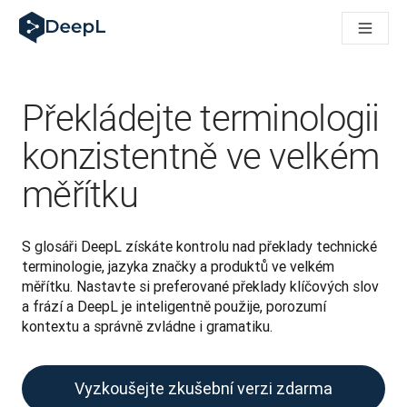
DeepL pro agenty s AI
Translation Flow pro překlad v DeepL: Nové pracovní postupy 
The ROI of AI-native translation
How we brought Swiss German to DeepL
Seznamte se s Translation Flow: Lokalizace, která automatiz
Překládejte terminologii
Rozluštění důvěry v jazykovou AI pro podniky. Rozhovor se sp
Jak vyvíjíme systém posouzení kvality překladu pro DeepL
konzistentně ve velkém
Od kvalitního překladu po platformu pro hlasový překlad
měřítku
Building an instantly accessible voice demo with DeepL Voic
S glosáři DeepL získáte kontrolu nad překlady technické 
terminologie, jazyka značky a produktů ve velkém 
měřítku. Nastavte si preferované překlady klíčových slov 
a frází a DeepL je inteligentně použije, porozumí 
kontextu a správně zvládne i gramatiku.
Vyzkoušejte zkušební verzi zdarma