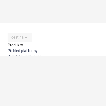
čeština
Produkty
Přehled platformy
Bezplatný překladač
DeepL API
DeepL Write
DeepL Voice
DeepL Voice for Meetings
DeepL Voice for Conversations
Aplikace a integrace
DeepL Pro
Proč DeepL?