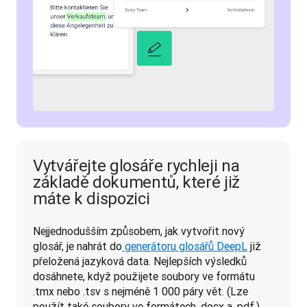
Vytvářejte glosáře rychleji na
základě dokumentů, které již
máte k dispozici
Nejjednodušším způsobem, jak vytvořit nový 
glosář, je nahrát do
 generátoru glosářů DeepL
 již 
přeložená jazyková data. Nejlepších výsledků 
dosáhnete, když použijete soubory ve formátu 
.tmx nebo .tsv s nejméně 1 000 páry vět. (Lze 
použít také soubory ve formátech .docx a .pdf.)