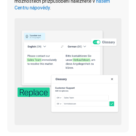
možnostech přizpůsobení naleznete v 
našem 
Centru nápovědy
.