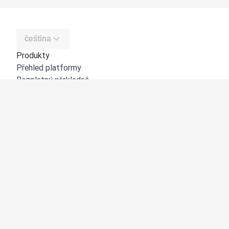
čeština
Produkty
Přehled platformy
Bezplatný překladač
DeepL API
DeepL Write
DeepL Voice
DeepL Voice for Meetings
DeepL Voice for Conversations
Aplikace a integrace
DeepL Pro
Proč DeepL?
Zabezpečení dat
Kvalita
Customization Hub
Zpřístupnění