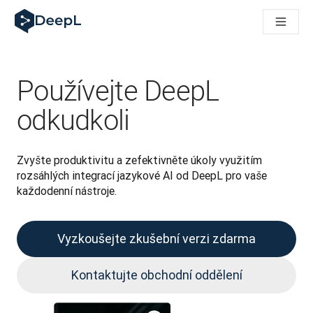
DeepL pro agenty s AI
Translation Flow pro překlad v DeepL: Nové pracovní postupy 
The ROI of AI-native translation
How we brought Swiss German to DeepL
Seznamte se s Translation Flow: Lokalizace, která automatiz
Používejte DeepL
Rozluštění důvěry v jazykovou AI pro podniky. Rozhovor se sp
Jak vyvíjíme systém posouzení kvality překladu pro DeepL
odkudkoli
Od kvalitního překladu po platformu pro hlasový překlad
Building an instantly accessible voice demo with DeepL Voic
Zvyšte produktivitu a zefektivněte úkoly využitím 
rozsáhlých integrací jazykové AI od DeepL pro vaše 
každodenní nástroje.
Vyzkoušejte zkušební verzi zdarma
Kontaktujte obchodní oddělení