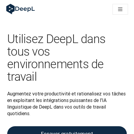
DeepL pour agents IA
Translation Flow de DeepL : des nouveaux processus optimisés
The ROI of AI-native translation
How we brought Swiss German to DeepL
Découvrez Translation Flow : la localisation qui automatise v
Utilisez DeepL dans
Décoder la notion de confiance dans l'IA linguistique pour les
Évaluation qualité traduction chez DeepL
tous vos
De la traduction de texte à la traduction vocale en temps réel
environnements de
Building an instantly accessible voice demo with DeepL Voic
travail
Augmentez votre productivité et rationalisez vos tâches 
en exploitant les intégrations puissantes de l’IA 
linguistique de DeepL dans vos outils de travail 
quotidiens.
Essayer gratuitement