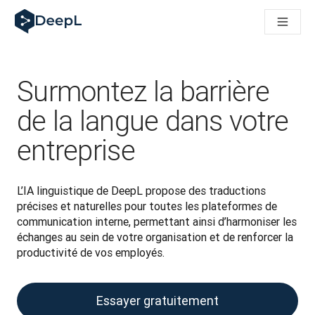
DeepL pour agents IA
Translation Flow de DeepL : des nouveaux processus optimisés
The ROI of AI-native translation
How we brought Swiss German to DeepL
Découvrez Translation Flow : la localisation qui automatise v
Surmontez la barrière
Décoder la notion de confiance dans l'IA linguistique pour les
Évaluation qualité traduction chez DeepL
de la langue dans votre
De la traduction de texte à la traduction vocale en temps réel
entreprise
Building an instantly accessible voice demo with DeepL Voic
L’IA linguistique de DeepL propose des traductions 
précises et naturelles pour toutes les plateformes de 
communication interne, permettant ainsi d’harmoniser les 
échanges au sein de votre organisation et de renforcer la 
productivité de vos employés.
Essayer gratuitement