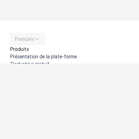
Français
Produits
Présentation de la plate-forme
Traducteur gratuit
API de DeepL
DeepL Write
DeepL Voice
DeepL Voice for Meetings
DeepL Voice for Conversations
Applications et intégrations
DeepL Pro
Pourquoi DeepL
Protection des données
Qualité