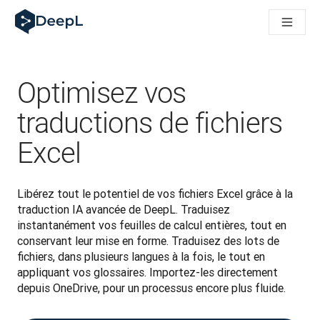
DeepL pour agents IA
Translation Flow de DeepL : des nouveaux processus optimisés
The ROI of AI-native translation
How we brought Swiss German to DeepL
Découvrez Translation Flow : la localisation qui automatise v
Optimisez vos
Décoder la notion de confiance dans l'IA linguistique pour les
Évaluation qualité traduction chez DeepL
traductions de fichiers
De la traduction de texte à la traduction vocale en temps réel
Excel
Building an instantly accessible voice demo with DeepL Voic
Libérez tout le potentiel de vos fichiers Excel grâce à la 
traduction IA avancée de DeepL. Traduisez 
instantanément vos feuilles de calcul entières, tout en 
conservant leur mise en forme. Traduisez des lots de 
fichiers, dans plusieurs langues à la fois, le tout en 
appliquant vos glossaires. Importez-les directement 
depuis OneDrive, pour un processus encore plus fluide.