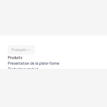
Français
Produits
Présentation de la plate-forme
Traducteur gratuit
API de DeepL
DeepL Write
DeepL Voice
DeepL Voice for Meetings
DeepL Voice for Conversations
Applications et intégrations