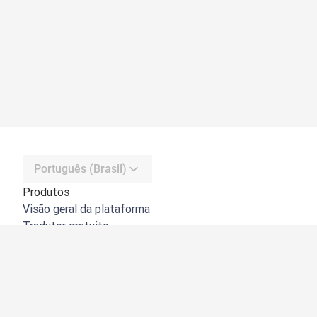
Português (Brasil)
Produtos
Visão geral da plataforma
Tradutor gratuito
API do DeepL
DeepL Write
DeepL Voice
DeepL Voice for Meetings
DeepL Voice for Conversations