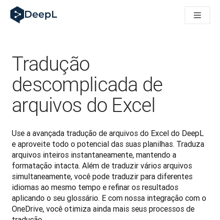
DeepL para agentes de IA
Translation Flow do DeepL: Novos fluxos de trabalho com IA p
The ROI of AI-native translation
How we brought Swiss German to DeepL
Conheça o Translation Flow: Localização que automatiza os f
Tradução
Entendendo a confiança na IA linguística empresarial. Em con
Desenvolvendo a Avaliação de Qualidade de Tradução do Dee
descomplicada de
De tradução de qualidade a plataforma de voz em tempo real
arquivos do Excel
Building an instantly accessible voice demo with DeepL Voic
Use a avançada tradução de arquivos do Excel do DeepL 
e aproveite todo o potencial das suas planilhas. Traduza 
arquivos inteiros instantaneamente, mantendo a 
formatação intacta. Além de traduzir vários arquivos 
simultaneamente, você pode traduzir para diferentes 
idiomas ao mesmo tempo e refinar os resultados 
aplicando o seu glossário. E com nossa integração com o 
OneDrive, você otimiza ainda mais seus processos de 
tradução.