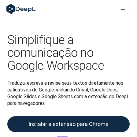
DeepL para agentes de IA
Translation Flow do DeepL: Novos fluxos de trabalho com IA p
The ROI of AI-native translation
How we brought Swiss German to DeepL
Conheça o Translation Flow: Localização que automatiza os f
Simplifique a
Entendendo a confiança na IA linguística empresarial. Em con
Desenvolvendo a Avaliação de Qualidade de Tradução do Dee
comunicação no
De tradução de qualidade a plataforma de voz em tempo real
Google Workspace
Building an instantly accessible voice demo with DeepL Voic
Traduza, escreva e revise seus textos diretamente nos 
aplicativos do Google, incluindo Gmail, Google Docs, 
Google Slides e Google Sheets com a extensão do DeepL 
para navegadores.
Instalar a extensão para Chrome