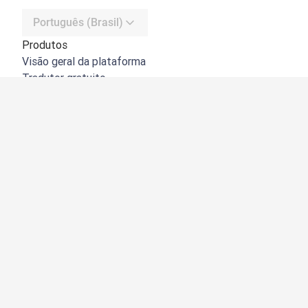
Português (Brasil)
Produtos
Visão geral da plataforma
Tradutor gratuito
API do DeepL
DeepL Write
DeepL Voice
DeepL Voice for Meetings
DeepL Voice for Conversations
Apps e integrações
DeepL Pro
Por que usar o DeepL
Segurança de dados
Qualidade
Customization Hub
Acessibilidade