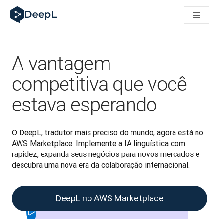
DeepL para agentes de IA
Translation Flow do DeepL: Novos fluxos de trabalho com IA p
The ROI of AI-native translation
How we brought Swiss German to DeepL
Conheça o Translation Flow: Localização que automatiza os f
A vantagem
Entendendo a confiança na IA linguística empresarial. Em con
Desenvolvendo a Avaliação de Qualidade de Tradução do Dee
competitiva que você
De tradução de qualidade a plataforma de voz em tempo real
estava esperando
Building an instantly accessible voice demo with DeepL Voic
O DeepL, tradutor mais preciso do mundo, agora está no 
AWS Marketplace. Implemente a IA linguística com 
rapidez, expanda seus negócios para novos mercados e 
descubra uma nova era da colaboração internacional. 
DeepL no AWS Marketplace