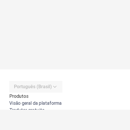
Português (Brasil)
Produtos
Visão geral da plataforma
Tradutor gratuito
API do DeepL
DeepL Write