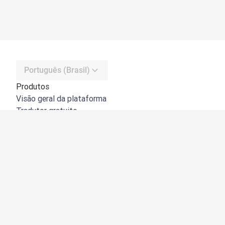
Português (Brasil)
Produtos
Visão geral da plataforma
Tradutor gratuito
API do DeepL
DeepL Write
DeepL Voice
DeepL Voice for Meetings
DeepL Voice for Conversations
Apps e integrações
DeepL Pro
Por que usar o DeepL
Segurança de dados