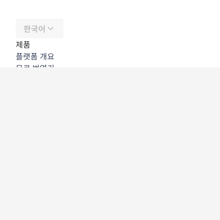
한국어
제품
플랫폼 개요
무료 번역기
DeepL API
DeepL Write
DeepL Voice
DeepL Voice for Meetings
DeepL Voice for Conversations
앱 및 통합
DeepL Pro
DeepL의 강점
데이터 보안
품질
Customization Hub
접근성