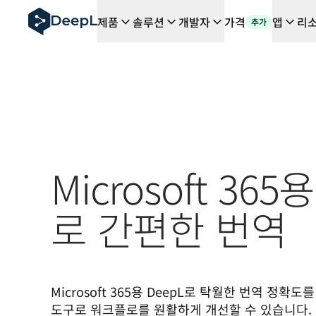
AI 에이전트용 DeepL
제품
솔루션
개발자
가격
앱
리
추가
DeepL Translation Flow: 주요 사용 사례 및 통합 기능
The ROI of AI-native translation
How we brought Swiss German to DeepL
Translation Flow를 만나보세요: 번역 워크플로우를 처
기업용 언어 AI에 대한 신뢰 해독. Slator와의 대담
DeepL의 번역 품질 평가 시스템을 구축하는 방법
고품질 텍스트 번역에서 실시간 음성 플랫폼까지
Building an instantly accessible voice demo with Deep
Microsoft 365
로 간편한 번역
Microsoft 365용 DeepL로 탁월한 번역 정확도를
도구로 워크플로를 원활하게 개선할 수 있습니다.