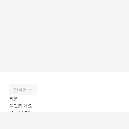
한국어
제품
플랫폼 개요
무료 번역기
DeepL API
DeepL Write