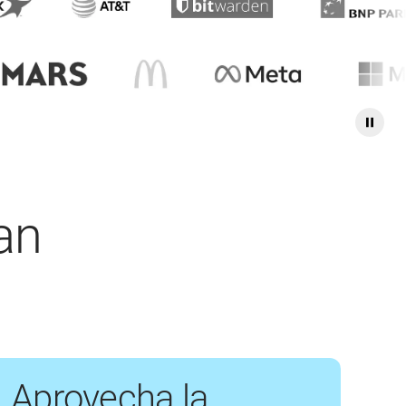
an
Aprovecha la