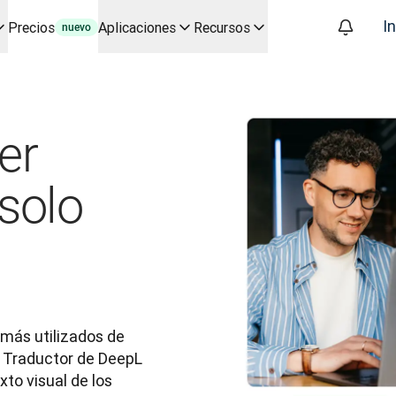
In
Precios
Aplicaciones
Recursos
nuevo
s en IA para casos de uso e integraciones principales
odos los procesos de localización, adaptados a cualquier equipo 
 con Slator
er
L
po real
oice API
solo
más utilizados de 
 Traductor de DeepL 
to visual de los 