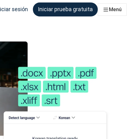
iciar sesión
Iniciar prueba gratuita
Menú
que los necesite.