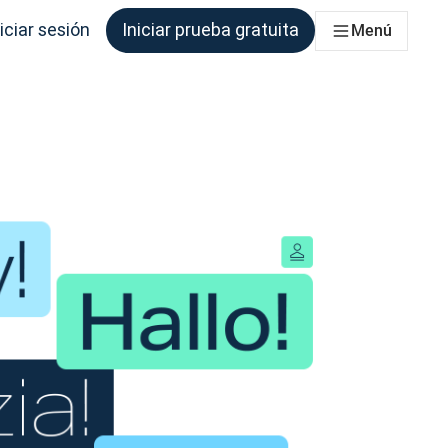
iciar sesión
Iniciar prueba gratuita
Menú
que los necesite.