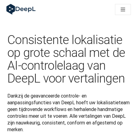
DeepL voor AI-agenten
DeepL Translation Flow: Nieuwe, door AI aangestuurde workfl
The ROI of AI-native translation
How we brought Swiss German to DeepL
Maak kennis met Translation Flow: Lokalisatie die vertaalwor
Consistente lokalisatie
Vertrouwen in Language AI voor bedrijfstaal ontrafeld. In ges
Hoe wij de kwaliteitsbeoordeling voor DeepL ontwikkelen
op grote schaal met de
Van hoogwaardige tekstvertalingen tot een realtime spraakp
AI-controlelaag van
Building an instantly accessible voice demo with DeepL Voic
DeepL voor vertalingen
Dankzij de geavanceerde controle- en 
aanpassingsfuncties van DeepL hoeft uw lokalisatieteam 
geen tijdrovende workflows en herhalende handmatige 
controles meer uit te voeren. Alle vertalingen van DeepL 
zijn nauwkeurig, consistent, conform en afgestemd op 
merken.