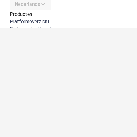
Nederlands
Producten
Platformoverzicht
Gratis vertaaldienst
DeepL API
DeepL Write
DeepL Voice
DeepL Voice for Meetings
DeepL Voice for Conversations
Apps en integraties
DeepL Pro
Waarom DeepL
Gegevensbeveiliging
Kwaliteit
Customization hub
Toegankelijkheid
Functies