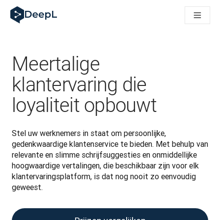
DeepL voor AI-agenten
DeepL Translation Flow: Nieuwe, door AI aangestuurde workfl
The ROI of AI-native translation
How we brought Swiss German to DeepL
Maak kennis met Translation Flow: Lokalisatie die vertaalwor
Meertalige
Vertrouwen in Language AI voor bedrijfstaal ontrafeld. In ges
Hoe wij de kwaliteitsbeoordeling voor DeepL ontwikkelen
klantervaring die
Van hoogwaardige tekstvertalingen tot een realtime spraakp
loyaliteit opbouwt
Building an instantly accessible voice demo with DeepL Voic
Stel uw werknemers in staat om persoonlijke, 
gedenkwaardige klantenservice te bieden. Met behulp van 
relevante en slimme schrijfsuggesties en onmiddellijke 
hoogwaardige vertalingen, die beschikbaar zijn voor elk 
klantervaringsplatform, is dat nog nooit zo eenvoudig 
geweest.