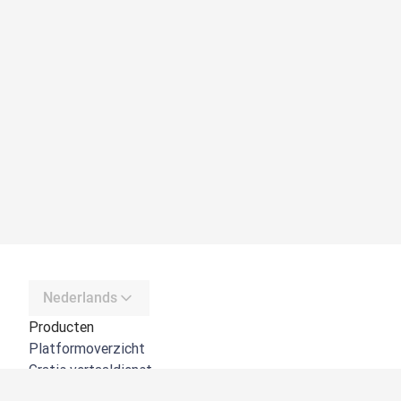
Nederlands
Producten
Platformoverzicht
Gratis vertaaldienst
DeepL API