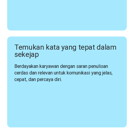
Temukan kata yang tepat dalam
sekejap
Berdayakan karyawan dengan saran penulisan  
cerdas dan relevan untuk komunikasi yang jelas, 
cepat, dan percaya diri.