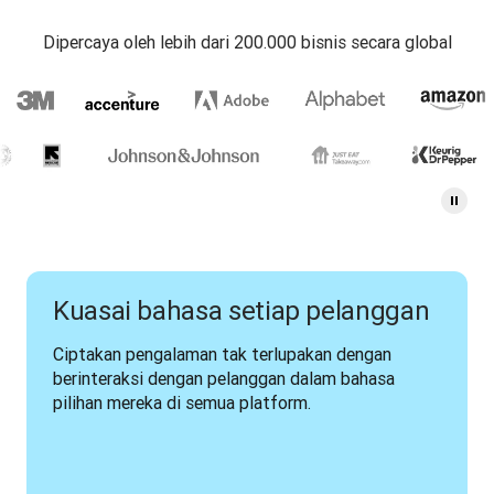
Dipercaya oleh lebih dari 200.000 bisnis secara global
Kuasai bahasa setiap pelanggan
Ciptakan pengalaman tak terlupakan dengan 
berinteraksi dengan pelanggan dalam bahasa 
pilihan mereka di semua platform.