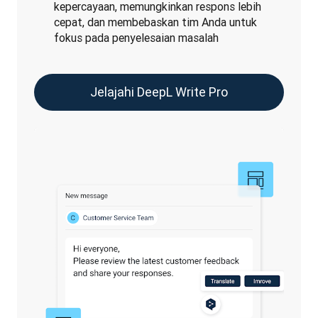
kepercayaan, memungkinkan respons lebih
cepat, dan membebaskan tim Anda untuk
fokus pada penyelesaian masalah
Jelajahi DeepL Write Pro