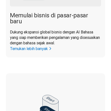
Memulai bisnis di pasar-pasar
baru
Dukung ekspansi global bisnis dengan AI Bahasa 
yang siap memberikan pengalaman yang disesuaikan 
dengan bahasa sejak awal.
Temukan lebih banyak