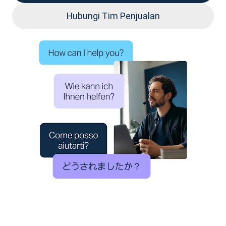
Hubungi Tim Penjualan