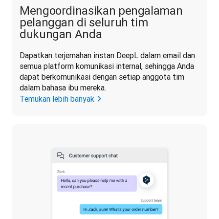
Mengoordinasikan pengalaman
pelanggan di seluruh tim
dukungan Anda
Dapatkan terjemahan instan DeepL dalam email dan 
semua platform komunikasi internal, sehingga Anda 
dapat berkomunikasi dengan setiap anggota tim 
dalam bahasa ibu mereka.
Temukan lebih banyak