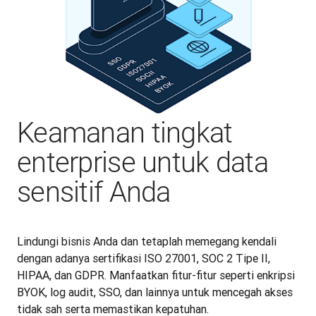
Keamanan tingkat
enterprise untuk data
sensitif Anda
Lindungi bisnis Anda dan tetaplah memegang kendali 
dengan adanya sertifikasi ISO 27001, SOC 2 Tipe II, 
HIPAA, dan GDPR. Manfaatkan fitur-fitur seperti enkripsi 
BYOK, log audit, SSO, dan lainnya untuk mencegah akses 
tidak sah serta memastikan kepatuhan.