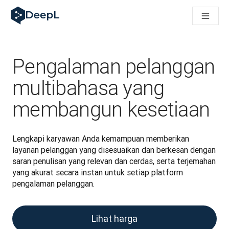
DeepL untuk agen AI
Translation Flow DeepL: Alur kerja baru yang didukung AI un
The ROI of AI-native translation
How we brought Swiss German to DeepL
Temukan Translation Flow: Pelokalan yang mengotomatiskan al
Pengalaman pelanggan
Mengurai Makna Kepercayaan dalam AI bahasa perusahaan. D
Sistem Evaluasi Mutu Terjemahan DeepL: Cara Pengembanga
multibahasa yang
Terjemahan teks berkualitas tinggi ke platform suara real-tim
membangun kesetiaan
Building an instantly accessible voice demo with DeepL Voic
Lengkapi karyawan Anda kemampuan memberikan 
layanan pelanggan yang disesuaikan dan berkesan dengan 
saran penulisan yang relevan dan cerdas, serta terjemahan 
yang akurat secara instan untuk setiap platform 
pengalaman pelanggan.
Lihat harga