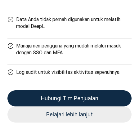
Data Anda tidak pernah digunakan untuk melatih
model DeepL
Manajemen pengguna yang mudah melalui masuk
dengan SSO dan MFA
Log audit untuk visibilitas aktivitas sepenuhnya
Hubungi Tim Penjualan
Pelajari lebih lanjut