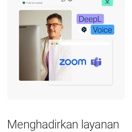
Menghadirkan layanan