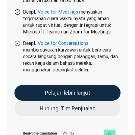
bisnis virtual dan tatap muka.
DeepL
Voice for Meetings
menyajikan
terjemahan suara waktu nyata yang aman
untuk rapat virtual, dengan integrasi untuk
Microsoft Teams dan Zoom for Meetings
DeepL
Voice for Conversations
memberdayakan karyawan untuk berbicara
secara langsung dengan pelanggan, tamu, dan
rekan kerja dalam bahasa mereka,
menggunakan perangkat seluler.
Pelajari lebih lanjut
Hubungi Tim Penjualan