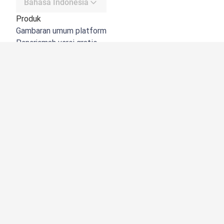
Bahasa Indonesia
Produk
Gambaran umum platform
Penerjemah versi gratis
DeepL API
DeepL Write
DeepL Voice
DeepL Voice for Meetings
DeepL Voice for Conversations
Aplikasi & Integrasi
DeepL Pro
Mengapa DeepL
Keamanan Data
Kualitas
Customization Hub
Aksesibilitas
Fitur