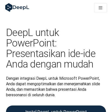
DeepL untuk agen AI
Translation Flow DeepL: Alur kerja baru yang didukung AI un
The ROI of AI-native translation
How we brought Swiss German to DeepL
Temukan Translation Flow: Pelokalan yang mengotomatiskan al
DeepL untuk
Mengurai Makna Kepercayaan dalam AI bahasa perusahaan. D
Sistem Evaluasi Mutu Terjemahan DeepL: Cara Pengembanga
PowerPoint:
Terjemahan teks berkualitas tinggi ke platform suara real-tim
Presentasikan ide-ide
Building an instantly accessible voice demo with DeepL Voic
Anda dengan mudah
Dengan integrasi DeepL untuk Microsoft PowerPoint, 
Anda dapat mengoptimalkan dan menerjemahkan slide 
Anda, dan memastikan bahwa presentasi Anda 
beresonansi di seluruh dunia.
Instal DeepL untuk PowerPoint