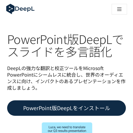
AIエージェント向けDeepL
DeepL Translation Flow：主要なユースケースや
The ROI of AI-native translation
How we brought Swiss German to DeepL
Translation Flowのご紹介：あらゆるチームの翻
PowerPoint版DeepLで
エンタープライズ向け言語AIの信頼性を読み解く――Slato
DeepLにおける翻訳品質評価の構築方法
スライドを多言語化
高品質なテキスト翻訳からリアルタイム音声翻訳までを支えるD
Building an instantly accessible voice demo with DeepL V
DeepLの強力な翻訳と校正ツールをMicrosoft 
PowerPointにシームレスに統合し、世界のオーディエ
ンスに向け、インパクトのあるプレゼンテーションを作
成しましょう。
PowerPoint版DeepLをインストール