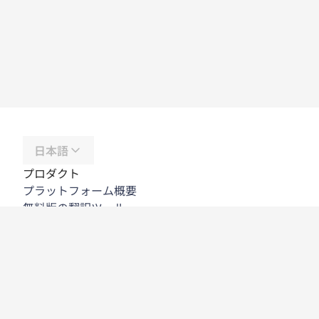
日本語
プロダクト
プラットフォーム概要
無料版の翻訳ツール
DeepL API
DeepL Write
DeepL Voice
DeepL Voice for Meetings
DeepL Voice for Conversations
アプリと連携機能