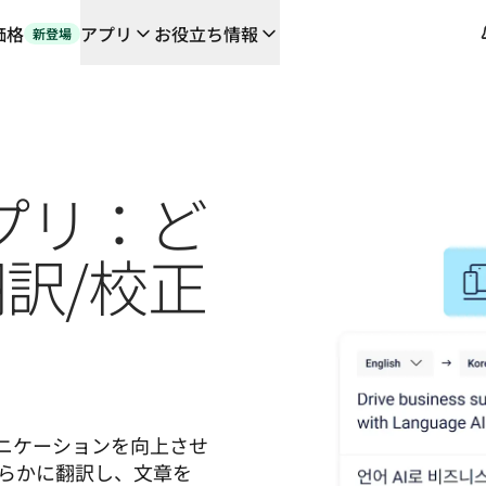
価格
アプリ
お役立ち情報
新登場
や連携機能に対応する、AIを活用した新しいワークフロー
の翻訳ワークフローをエンドツーエンドで自動化するローカライゼーシ
orとの対談
アプリ：ど
るDeepLの言語AI
L Voice API
訳/校正
ュニケーションを向上させ
らかに翻訳し、文章を