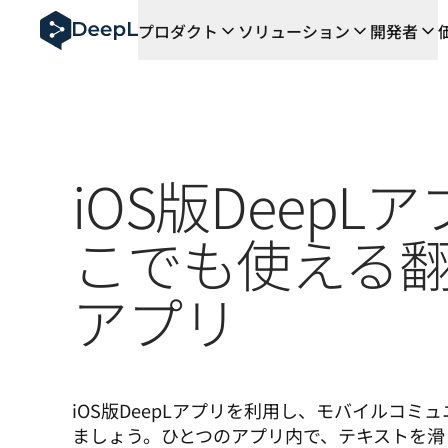
AIエージェント向けDeepL
プロダクト
ソリューション
開発者
DeepL Translation Flow：主要なユースケース
The ROI of AI-native translation
How we brought Swiss German to DeepL
Translation Flowのご紹介：あらゆるチーム
エンタープライズ向け言語AIの信頼性を読み解く――Slat
DeepLにおける翻訳品質評価の構築方法
iOS版DeepL
高品質なテキスト翻訳からリアルタイム音声翻訳までを支え
Building an instantly accessible voice demo with Deep
こでも使える翻
アプリ
iOS版DeepLアプリを利用し、モバイルコミ
ましょう。ひとつのアプリ内で、テキストを滑