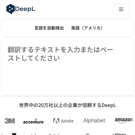
AIエージェント向けDeepL
DeepL Translation Flow：主要なユースケースや
The ROI of AI-native translation
翻訳モード
テキストの翻訳
毎日、何百万もの人々がDeepLで翻訳していま
How we brought Swiss German to DeepL
原文の言語を選んでください。次の言語が選
訳文の言語を選んでくだ
言語を自動検出
英語（アメリカ）
Translation Flowのご紹介：あらゆるチームの翻
エンタープライズ向け言語AIの信頼性を読み解く――Slato
原文
DeepLにおける翻訳品質評価の構築方法
翻訳するテキストを入力またはペー
高品質なテキスト翻訳からリアルタイム音声翻訳までを支えるD
ストしてください
Building an instantly accessible voice demo with DeepL V
世界中の20万社以上の企業が信頼するDeepL