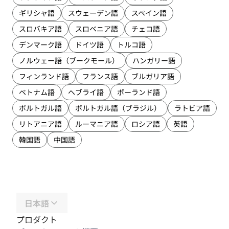
ギリシャ語
スウェーデン語
スペイン語
スロバキア語
スロベニア語
チェコ語
デンマーク語
ドイツ語
トルコ語
ノルウェー語（ブークモール）
ハンガリー語
フィンランド語
フランス語
ブルガリア語
ベトナム語
ヘブライ語
ポーランド語
ポルトガル語
ポルトガル語（ブラジル）
ラトビア語
リトアニア語
ルーマニア語
ロシア語
英語
韓国語
中国語
日本語
プロダクト