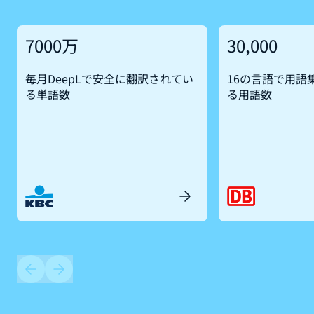
7000万
30,000
毎月DeepLで安全に翻訳されてい
16の言語で用語
る単語数
る用語数