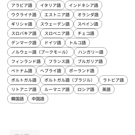
アラビア語
イタリア語
インドネシア語
ウクライナ語
エストニア語
オランダ語
ギリシャ語
スウェーデン語
スペイン語
スロバキア語
スロベニア語
チェコ語
デンマーク語
ドイツ語
トルコ語
ノルウェー語（ブークモール）
ハンガリー語
フィンランド語
フランス語
ブルガリア語
ベトナム語
ヘブライ語
ポーランド語
ポルトガル語
ポルトガル語（ブラジル）
ラトビア語
リトアニア語
ルーマニア語
ロシア語
英語
韓国語
中国語