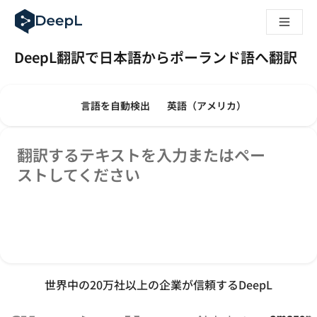
AIエージェント向けDeepL
DeepL Translation Flow：主要なユースケースや
The ROI of AI-native translation
DeepL翻訳で日本語からポーランド語へ翻訳
How we brought Swiss German to DeepL
Translation Flowのご紹介：あらゆるチームの翻
翻訳モード
テキストの翻訳
エンタープライズ向け言語AIの信頼性を読み解く――Slato
原文の言語を選んでください。次の言語が選
訳文の言語を選んでくだ
言語を自動検出
英語（アメリカ）
DeepLにおける翻訳品質評価の構築方法
高品質なテキスト翻訳からリアルタイム音声翻訳までを支えるD
原文
Building an instantly accessible voice demo with DeepL V
翻訳するテキストを入力またはペー
ストしてください
世界中の20万社以上の企業が信頼するDeepL