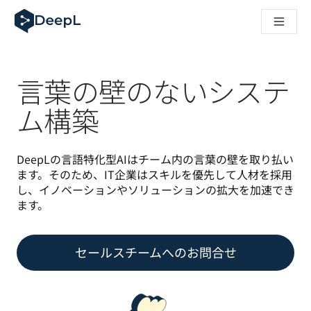
AIエージェント向けDeepL
DeepL Translation Flow：主要なユースケースや
The ROI of AI-native translation
How we brought Swiss German to DeepL
Translation Flowのご紹介：あらゆるチームの翻
言葉の壁のないシステ
エンタープライズ向け言語AIの信頼性を読み解く――Slato
DeepLにおける翻訳品質評価の構築方法
ム構築
高品質なテキスト翻訳からリアルタイム音声翻訳までを支えるD
Building an instantly accessible voice demo with DeepL V
DeepLの言語特化型AIはチーム内の言葉の壁を取り払い
ます。そのため、IT企業はスキルを優先して人材を採用
し、イノベーションやソリューションの拡大を加速でき
ます。
セールスチームへのお問合せ