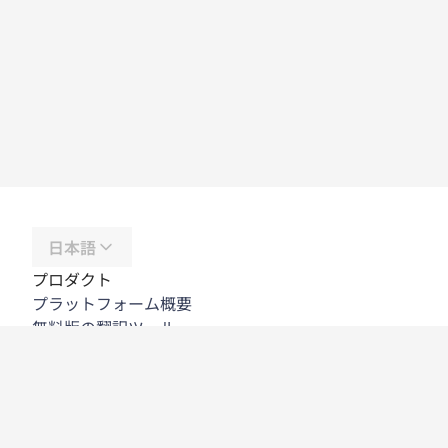
日本語
プロダクト
プラットフォーム概要
無料版の翻訳ツール
DeepL API
DeepL Write
DeepL Voice
DeepL Voice for Meetings
DeepL Voice for Conversations