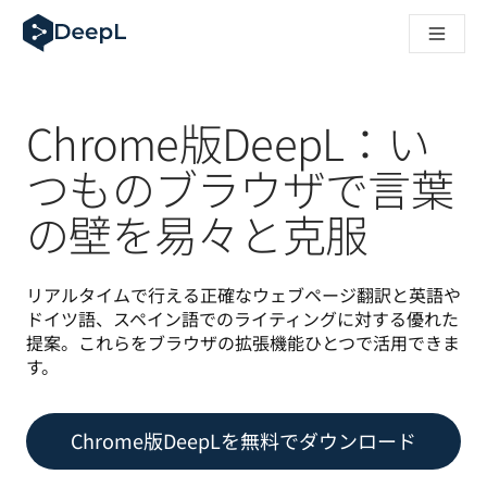
AIエージェント向けDeepL
DeepL Translation Flow：主要なユースケースや
The ROI of AI-native translation
How we brought Swiss German to DeepL
Translation Flowのご紹介：あらゆるチームの翻
Chrome版DeepL：い
エンタープライズ向け言語AIの信頼性を読み解く――Slato
DeepLにおける翻訳品質評価の構築方法
つものブラウザで言葉
高品質なテキスト翻訳からリアルタイム音声翻訳までを支えるD
の壁を易々と克服
Building an instantly accessible voice demo with DeepL V
リアルタイムで行える正確なウェブページ翻訳と英語や
ドイツ語、スペイン語でのライティングに対する優れた
提案。これらをブラウザの拡張機能ひとつで活用できま
す。
Chrome版DeepLを無料でダウンロード