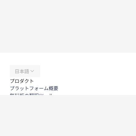
日本語
プロダクト
プラットフォーム概要
無料版の翻訳ツール
DeepL API
DeepL Write
DeepL Voice
DeepL Voice for Meetings
DeepL Voice for Conversations