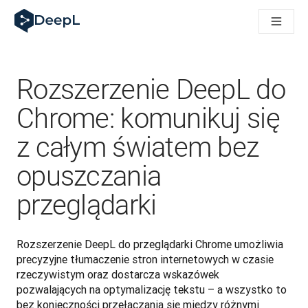
DeepL dla agentów AI
Translation Flow w DeepL: Nowe procesy oparte na AI dla klu
The ROI of AI-native translation
How we brought Swiss German to DeepL
Poznaj Translation Flow: Lokalizacja, która automatyzuje p
Rozszerzenie DeepL do
Jak zrozumieć zaufanie do technologii językowej AI w bizne
Jak tworzymy system oceny jakości tłumaczeń dla DeepL
Chrome: komunikuj się
Od tłumaczeń po platformę głosową w czasie rzeczywistym
z całym światem bez
Building an instantly accessible voice demo with DeepL Voic
opuszczania
przeglądarki
Rozszerzenie DeepL do przeglądarki Chrome umożliwia 
precyzyjne tłumaczenie stron internetowych w czasie 
rzeczywistym oraz dostarcza wskazówek 
pozwalających na optymalizację tekstu – a wszystko to 
bez konieczności przełączania się między różnymi 