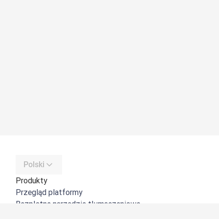
Polski
Produkty
Przegląd platformy
Bezpłatne narzędzie tłumaczeniowe
DeepL API