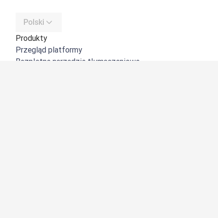
Polski
Produkty
Przegląd platformy
Bezpłatne narzędzie tłumaczeniowe
DeepL API
DeepL Write
DeepL Voice
DeepL Voice for Meetings
DeepL Voice for Conversations
Aplikacje i integracje
DeepL Pro
Dlaczego DeepL?
Bezpieczeństwo danych
Jakość
Customization Hub
Dostępność