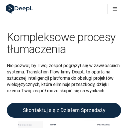
DeepL dla agentów AI
Translation Flow w DeepL: Nowe procesy oparte na AI dla klu
The ROI of AI-native translation
How we brought Swiss German to DeepL
Poznaj Translation Flow: Lokalizacja, która automatyzuje p
Kompleksowe procesy
Jak zrozumieć zaufanie do technologii językowej AI w bizne
Jak tworzymy system oceny jakości tłumaczeń dla DeepL
tłumaczenia
Od tłumaczeń po platformę głosową w czasie rzeczywistym
Building an instantly accessible voice demo with DeepL Voic
Nie pozwól, by Twój zespół pogrążył się w zawiłościach 
systemu. Translation Flow firmy DeepL to oparta na 
sztucznej inteligencji platforma do obsługi projektów 
wielojęzycznych, która eliminuje przeszkody, dzięki 
czemu Twój zespół może skupić się na wynikach.
Skontaktuj się z Działem Sprzedaży