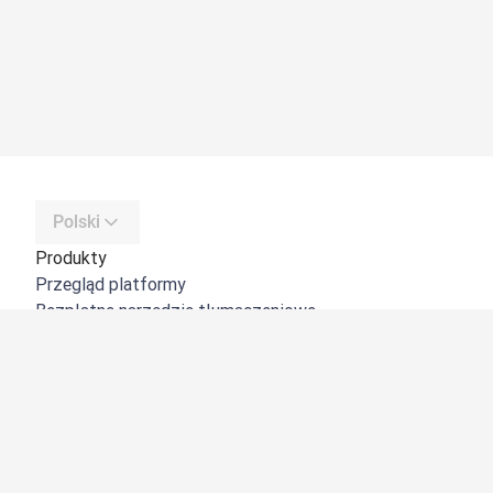
Polski
Produkty
Przegląd platformy
Bezpłatne narzędzie tłumaczeniowe
DeepL API
DeepL Write
DeepL Voice
DeepL Voice for Meetings
DeepL Voice for Conversations
Aplikacje i integracje